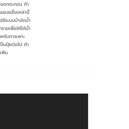
อถังตกตะกอน ถ้า
องแข็งเหล่านี้
ใช้ระบบบำบัดน้ำ
ายเพื่อให้ได้น้ำ
ำหรับการเพาะ
็นปุ๋ยต่อไป ถ้า
เพิ่ม