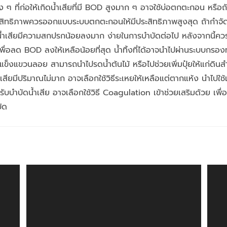
ง ๆ ที่ก่อให้เกิดน้ำเสียที่มี BOD สูงมาก ๆ อาจใช้บ่อตกตะกอน หรื
ะสิทธิภาพควรออกแบบระบบตกตะกอนให้มีประสิทธิภาพสูงสุด ถ้ากำจัดข
น้ำเสียมีความสกปรกน้อยลงมาก ง่ายในการบำบัดต่อไป หลังจากนี้ควร
ื่อลด BOD ลงให้เหลือน้อยที่สุด น้ำทิ้งที่ได้อาจนำไปผ่านระบบกรองทร
็งแขวนลอย สามารถนำไปรดน้ำต้นไม้ หรือไปช่วยเพิ่มปุ๋ยให้แก่ดินส
ำเสียมีปริมาณไม่มาก อาจเลือกใช้วิธีระเหยให้เหลือแต่ตากแห้ง นำไปใช้เป
หรับบำบัดน้ำเสีย อาจเลือกใช้วิธี Coagulation เข้าช่วยเสริมด้วย เพื่อ
ัด