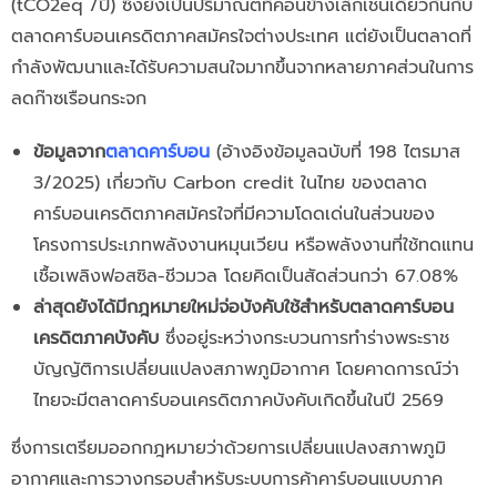
(
tCO
2
eq
/ปี) ซึ่งยังเป็นปริมาณตที่ค่อนข้างเล็กเช่นเดียวกันกับ
ตลาด
คาร์บอนเครดิต
ภาคสมัครใจต่างประเทศ แต่ยังเป็นตลาดที่
กำลังพัฒนาและได้รับความสนใจมากขึ้นจากหลายภาคส่วนในการ
ลดก๊าซเรือนกระจก
ข้อมูลจาก
ตลาดคาร์บอน
(อ้างอิงข้อมูลฉบับที่ 198 ไตรมาส
3/2025) เกี่ยวกับ
Carbon credit ในไทย
ของตลาด
คาร์บอนเครดิตภาคสมัครใจที่มีความโดดเด่นในส่วนของ
โครงการประเภทพลังงานหมุนเวียน หรือพลังงานที่ใช้ทดแทน
เชื้อเพลิงฟอสซิล-ชีวมวล โดยคิดเป็นสัดส่วนกว่า 67.08%
ล่าสุด
ยังได้มีกฎหมายใหม่จ่อบังคับใช้สำหรับตลาดคาร์บอน
เครดิตภาคบังคับ
ซึ่งอยู่ระหว่างกระบวนการทำร่างพระราช
บัญญัติการเปลี่ยนแปลงสภาพภูมิอากาศ โดยคาดการณ์ว่า
ไทยจะมีตลาดคาร์บอนเครดิตภาคบังคับเกิดขึ้นในปี 2569
ซึ่งการเตรียมออกกฎหมายว่าด้วยการเปลี่ยนแปลงสภาพภูมิ
อากาศและการวางกรอบสำหรับระบบการค้าคาร์บอนแบบภาค