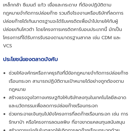
เหล็กกล้า ซีเมนต์ แก้ว เยื่อและกระดาษ ที่ต้องปฏิบัติตาม
กฎหมายจำกัดการปล่อยก๊าซ รวมถึงโรงงานหรือบริษัทที่ลดการ
ปล่อยก๊าซได้เกินมาตรฐานจะได้รับเครดิตเพื่อนำไปขายให้กับผู้
ปล่อยเกินโควต้า โดย
โครงการเครดิตคาร์บอนประเภท
นี้ มักเป็น
โครงการที่ได้รับการรับรองตามมาตรฐานสากล เช่น CDM และ
VCS
ประโยชน์ของตลาดบังคับ
ช่วยให้องค์กรหรือภาคธุรกิจที่มีข้อกฎหมายจำกัดการปล่อยก๊าซ
เรือนกระจก สามารถปฏิบัติตามเป้าหมายได้อย่างถูกต้องตาม
กฎหมาย
สร้างแรงจูงใจทางเศรษฐกิจให้บริษัทลงทุนในเทคโนโลยีสะอาด
และนวัตกรรมเพื่อลดการปล่อยก๊าซเรือนกระจก
ช่วยกระจายเงินทุนไปยังโครงการที่ลดก๊าซเรือนกระจก เช่น การ
รัก
ษาป่า หรือโครงการลดมลพิษ ที่อาจขาดแคลนทุนสนับสนุน
สร้างการแข่งขันในตลาดให้เกิดการลดก๊าซเรือนกระจกด้วย