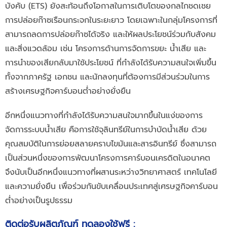
บังคับ (ETS) ยังสะท้อนถึงโอกาสในการเติบโตของกลไกชดเชย
การปล่อยก๊าซเรือนกระจกในระยะยาว โดยเฉพาะในกลุ่มโครงการที่
สามารถลดการปล่อยก๊าซได้จริง และให้ผลประโยชน์ร่วมกับสังคม
และสิ่งแวดล้อม เช่น โครงการด้านการจัดการขยะ น้ำเสีย และ
การนำของเสียกลับมาใช้ประโยชน์ ที่กำลังได้รับความสนใจเพิ่มขึ้น
ทั้งจากภาครัฐ เอกชน และนักลงทุนที่ต้องการมีส่วนร่วมในการ
สร้างเศรษฐกิจคาร์บอนต่ำอย่างยั่งยืน
อีกหนึ่งแนวทางที่กำลังได้รับความสนใจมากขึ้นในแง่ของการ
จัดการระบบน้ำเสีย คือการใช้จุลินทรีย์ในการบำบัดน้ำเสีย ด้วย
คุณสมบัติในการย่อยสลายคราบไขมันและสารอินทรีย์ ซึ่งสามารถ
เป็นส่วนหนึ่งของการพัฒนาโครงการคาร์บอนเครดิตในอนาคต
จึงนับเป็นอีกหนึ่งแนวทางที่ผสานระหว่างวิทยาศาสตร์ เทคโนโลยี
และความยั่งยืน เพื่อร่วมกันขับเคลื่อนประเทศสู่เศรษฐกิจคาร์บอน
ต่ำอย่างเป็นรูปธรรม
ติดต่อรับผลิตภัณฑ์ ทดลองใช้ฟรี :