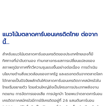
แนวโน้มตลาดคาร์บอนเครดิตไทย ต่อจาก
นี้…
สำหรับแนวโน้มตลาดคาร์บอนเครดิตของประเทศไทยเองก็มี
ทิศทางที่น่าจับตามอง ท่ามกลางกระแสการเปลี่ยนแปลงของ
สภาพภูมิอากาศที่ทวีความรุนแรงขึ้นอย่างต่อเนื่อง การดำเนิน
นโยบายด้านสิ่งแวดล้อมของภาครัฐ และแรงกดดันจากตลาดโลก
ได้กลายเป็นปัจจัยผลักดันให้ตลาดคาร์บอนเครดิตภาคสมัครใจใน
ไทยเริ่มขยายตัว โดย
ส่วนใหญ่ยังเป็นโครงการประเภทพลังงาน
ทดแทน การจัดการของเสีย การปลูกป่า โดยพบว่าตลาด
คาร์บอน
เครดิต
ภาคสมัครใจมีการใช้เครดิตอยู่ที่ 2.6 แสนตันคาร์บอน