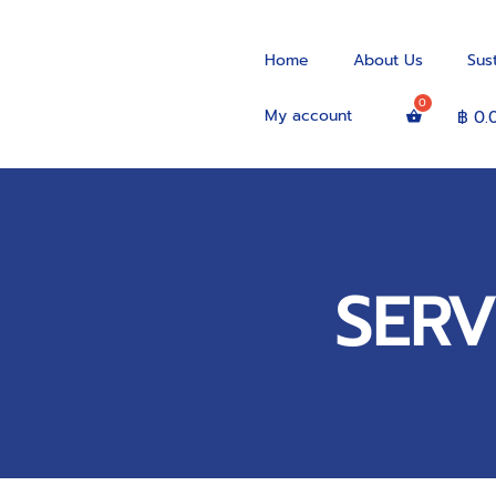
Home
About Us
Sus
My account
฿
0.
SERV