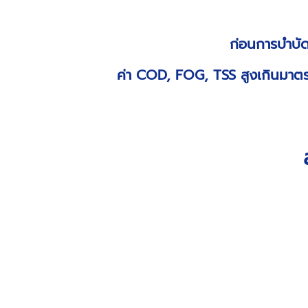
ก่อนการบำบั
ค่า COD, FOG, TSS สูงเกินมา