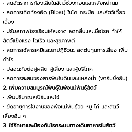
• ลดอัตราการท้องเสียในสัตว์ช่วงก่อนและหลังหย่านม
• ลดการเกิดท้องอืด (Bloat) ในโค กระบือ และสัตว์เคี้ยว
เอื้อง
• ปรับสภาพโรงเรือนให้สะอาด ลดกลิ่นและเชื้อโรค ทำให้
สัตว์แข็งแรง โตเร็ว และสุขภาพดี
• ลดการใช้สารเคมีและยาปฏิชีวนะ ลดต้นทุนการเลี้ยง เพิ่ม
กำไร
• ปลอดภัยต่อผู้ผลิต ผู้เลี้ยง และผู้บริโภค
• ลดการสะสมของสารพิษในดินและแหล่งน้ำ (ฟาร์มยั่งยืน)
2. เพิ่มความสมบูรณ์พันธุ์ในพ่อแม่พันธุ์สัตว์
• เพิ่มปริมาณสเปิร์มและไข่
• ยืดอายุการใช้งานของพ่อแม่พันธุ์วัว หมู ไก่ และสัตว์
เลี้ยงอื่น ๆ
3. ใช้รักษาและป้องกันโรคระบบทางเดินอาหารในสัตว์