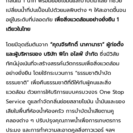
กลิ่นใน 1 นาที พร้อมย่อยไขมันและบำบัดน้ำเสีย ที่ช่วย
เปลี่ยนน้ำที่ปนเปื้อนไปด้วยมลพิษต่าง ๆ ให้สะอาดขึ้นจน
อยู่ในระดับที่ปลอดภัย
เพื่อสิ่งแวดล้อมอย่างยั่งยืน 1
เดียวในไทย
โดยมีจุดเริ่มต้นจาก
“คุณจีรศักดิ์ นาคานารา” ผู้ก่อตั้ง
และผู้บริหารของ บริษัท พิโก อไลฟ์ จำกัด
ซึ่งมีวิสัย
ทัศน์มุ่งเน้นที่จะสร้างสรรค์นวัตกรรมเพื่อสิ่งแวดล้อม
อย่างยั่งยืน โดยใช้กระบวนการ “ธรรมชาติบำบัด
ธรรมชาติ” เพื่อคืนธรรมชาติที่ดีให้กับผู้คนและสิ่ง
แวดล้อม ด้วยการให้บริการแบบครบวงจร One Stop
Service ดูแลกำจัดกลิ่นย่อยสลายไขมัน น้ำมันและของ
เสียในพื้นที่ห้องน้ำห้องครัว การบำบัดน้ำเสียตามคู
คลองต่าง ๆ ปรับปรุงคุณภาพน้ำเพื่อการเกษตรการ
ประมง และการทำความสะอาดคูลลิ่งทาวเวอร์ ฯลฯ