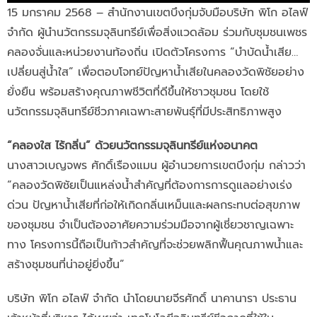
15 มกราคม 2568 – สำนักงานเขตบึงกุ่มจับมือบริษัท พิโก อไลฟ์
จำกัด ผู้นำนวัตกรรมจุลินทรีย์เพื่อสิ่งแวดล้อม ร่วมกับชุมชนเพชร
คลองจั่นและหน่วยงานท้องถิ่น เปิดตัวโครงการ “บำบัดน้ำเสีย…
เปลี่ยนสู่น้ำใส” เพื่อตอบโจทย์ปัญหาน้ำเสียในคลองวัดพิชัยอย่าง
ยั่งยืน พร้อมสร้างคุณภาพชีวิตที่ดีขึ้นให้ชาวชุมชน โดยใช้
นวัตกรรมจุลินทรีย์ชีวภาคเฉพาะสายพันธุ์ที่มีประสิทธิภาพสูง
“คลองใส ไร้กลิ่น” ด้วยนวัตกรรมจุลินทรีย์แห่งอนาคต
นางสาวเบญจพร ศักดิ์เรืองแมน ผู้อำนวยการเขตบึงกุ่ม กล่าวว่า
“คลองวัดพิชัยเป็นแหล่งน้ำสำคัญที่ต้องการการดูแลอย่างเร่ง
ด่วน ปัญหาน้ำเสียที่ก่อให้เกิดกลิ่นเหม็นและผลกระทบต่อสุขภาพ
ของชุมชน จำเป็นต้องอาศัยความร่วมมือจากผู้เชี่ยวชาญเฉพาะ
ทาง โครงการนี้ถือเป็นก้าวสำคัญที่จะช่วยพลิกฟื้นคุณภาพน้ำและ
สร้างชุมชนที่น่าอยู่ยิ่งขึ้น”
บริษัท พิโก อไลฟ์ จำกัด นำโดยนายจีรศักดิ์ นาคานารา ประธาน