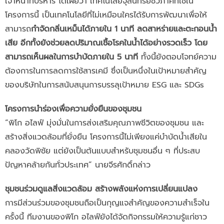
เจ้าหน้าที่บริหาร ได้เผยว่า เทคโนโลยีจุลินทรีย์ชีวภาคที่ใช้ใน
โครงการนี้ เป็นเทคโนโลยีที่ไม่เหมือนใครได้รับการพัฒนาเพื่อให้
สามารถ
กำจัดกลิ่นเหม็นได้ภายใน
1 นาที
ลดสาหร่ายและตะกอนน้ำ
เสีย อีกทั้งยังช่วยลดปริมาณเชื้อโรคในน้ำได้อย่างรวดเร็ว โดย
สามารถเห็นผลในการบำบัดภายใน
5 นาที
ทั้งนี้ยังตอบโจทย์ความ
ต้องการในการลดการใช้สารเคมี ซึ่งเป็นหนึ่งในเป้าหมายสำคัญ
ของบริษัทในการสนับสนุนการบรรลุเป้าหมาย ESG และ SDGs
โครงการนำร่องเพื่อความยั่งยืนของชุมชน
“พิโก อไลฟ์ มุ่งมั่นในการส่งเสริมคุณภาพชีวิตของชุมชน และ
สร้างสิ่งแวดล้อมที่ยั่งยืน โครงการนี้ไม่เพียงแค่บำบัดน้ำเสียใน
คลองวัดพิชัย แต่ยังเป็นต้นแบบสำหรับชุมชนอื่น ๆ ที่ประสบ
ปัญหาคล้ายกันทั่วประเทศ” นายจีรศักดิ์กล่าว
ชุมชนร่วมดูแลสิ่งแวดล้อม สร้างพลังแห่งการเปลี่ยนแปลง
การมีส่วนร่วมของชุมชนถือเป็นกุญแจสำคัญของความสำเร็จใน
ครั้งนี้ ทีมงานของพิโก อไลฟ์ยังได้จัดกิจกรรมให้ความรู้แก่ชาว