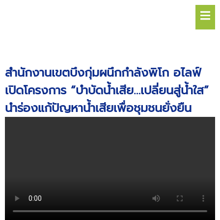
Hamb
สำนักงานเขตบึงกุ่มผนึกกำลังพิโก อไลฟ์
เปิดโครงการ “บำบัดน้ำเสีย…เปลี่ยนสู่น้ำใส”
นำร่องแก้ปัญหาน้ำเสียเพื่อชุมชนยั่งยืน