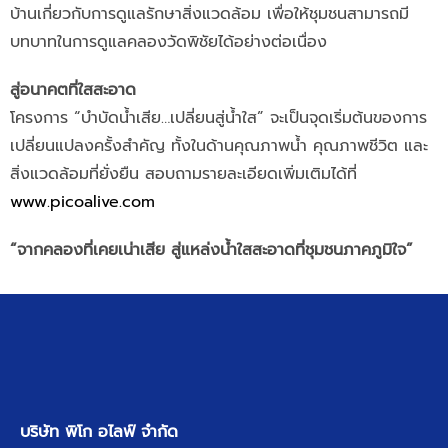
บ้านเกี่ยวกับการดูแลรักษาสิ่งแวดล้อม เพื่อให้ชุมชนสามารถมี
บทบาทในการดูแลคลองวัดพิชัยได้อย่างต่อเนื่อง
สู่อนาคตที่ใสสะอาด
โครงการ “บำบัดน้ำเสีย…เปลี่ยนสู่น้ำใส” จะเป็นจุดเริ่มต้นของการ
เปลี่ยนแปลงครั้งสำคัญ ทั้งในด้านคุณภาพน้ำ คุณภาพชีวิต และ
สิ่งแวดล้อมที่ยั่งยืน สอบถามรายละเอียดเพิ่มเติมได้ที่
www.picoalive.com
“จากคลองที่เคยเน่าเสีย สู่แหล่งน้ำใสสะอาดที่ชุมชนภาคภูมิใจ”
บริษัท พิโก อไลฟ์ จำกัด