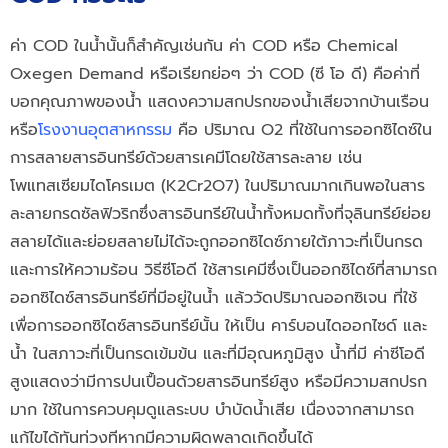
ค่า COD ในน้ำนั้นก็สำคัญเช่นกัน ค่า COD หรือ Chemical
Oxegen Demand หรือเรียกย่อๆ ว่า COD (ซี โอ ดี) คือค่าที่
บอกคุณภาพของน้ำ แสดงความสกปรกของน้ำเสียจากบ้านเรือน
หรือ
โรงงานอุตสาหกรรม
คือ ปริมาณ O2 ที่ใช้ในการออกซิไดซ์ใน
การสลายสารอินทรีย์ด้วยสารเคมีโดยใช้สารละลาย เช่น
โพแทสเซียมไดโครเมต (K2Cr2O7) ในปริมาณมากเกินพอในสาร
ละลายกรดซัลฟิวริกซึ่งสารอินทรีย์ในน้ำทั้งหมดทั้งที่จุลินทรีย์ย่อย
สลายได้และย่อยสลายไม่ได้จะถูกออกซิไดซ์ภายใต้ภาวะที่เป็นกรด
และการให้ความร้อน วิธีซีโอดี ใช้สารเคมีซึ่งเป็นออกซิไดซ์ที่สามารถ
ออกซิไดซ์สารอินทรีย์ที่มีอยู่ในน้ำ แล้ววัดปริมาณออกซิเจน ที่ใช้
เพื่อการออกซิไดซ์สารอินทรีย์นั้น ให้เป็น คาร์บอนไดออกไซด์ และ
น้ำ ในสภาวะที่เป็นกรดเข้มข้น และที่มีอุณหภูมิสูง น้ำที่มี ค่าซีโอดี
สูงแสดงว่ามีการปนเปื้อนด้วยสารอินทรีย์สูง หรือมีความสกปรก
มาก ใช้ในการควบคุมดูแลระบบ บำบัดน้ำเสีย เนื่องจากสามารถ
แก้ไขได้ทันท่วงทีหากมีความผิดพลาดเกิดขึ้นได้