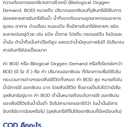
ความต้องการออกซิเจนทางชีวเคมี (Biological Oxygen
Demand, BOD) หมายถึง ปริมาณออกซิเจนที่จุลินทรีย์ใช้ในการ
ย่อยสลายสารอินทรีย์ในน้ำ น้ำทิ้งจากโรงงานอุตสาหกรรมอาหาร
ชุมชน อาคาร บ้านเรือน หนองบึง ซึ่งมีสารอินทรีย์หลายๆ ชนิด
ละลายปนอยู่ด้วย เช่น แป้ง น้ำตาล โปรตีน กรดแอมิโน ไขมันและ
น้ำมัน ถ้าน้ำทิ้งนั้นค่าบีโอดีสูง แสดงว่าน้ำมีคุณภาพไม่ดี มีปริมาณ
สารอินทรีย์ปนเปื้อนมาก
ค่า BOD หรือ Bilogical Oxygen Demand หรือที่เรียกย่อๆว่า
BOD (บี โอ ดี ) คือ ค่า ปริมาณออกซิเจน ที่ต้องการเพื่อใช้ไปใน
กระบวนการต่างๆของสิ่งมีชีวิตทั้งหมด ค่า BOD สูง หมายถึงใน
น้ำมีการใช้ ออกซิเจน มาก โดยสิ่งมีชีวิต ซึ่งอาจเป็นไปได้ว่ามีเชือ
จุลลินทร์อยู่มาก ค่า BOD ต่ำนั้นหมายถึงระดับการใช้ ออกซิเจน
ของสิ่งมีชีวิตในน้ำนั้นต่ำ จึงไม่สามารถบอกได้ว่า ในน้ำนั้นมีสาร
อินทรีย์มากน้อยหรือไม่ (จุลลินทรีย์ที่ไม่ใช้ออกซิเจนก็มีเหมือนกัน)
COD คืออะไร